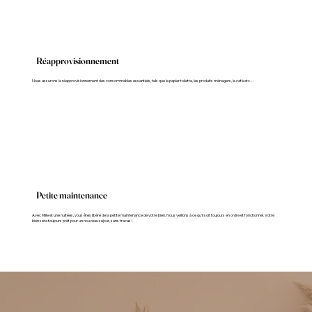
Réapprovisionnement
Nous assurons le réapprovisionnement des consommables essentiels, tels que le papier toilette, les produits ménagers, le café etc…
Petite maintenance
Avec Mille et une nuitées, vous êtes libéré de la petite maintenance de votre bien. Nous veillons à ce qu'il soit toujours en ordre et fonctionnel. Votre
bien sera toujours prêt pour un nouveau séjour, sans tracas !