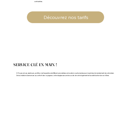
contraintes.
Découvrez nos tarifs
SERVICE CLÉ EN MAIN !
À Troyes et ses alentours, profitez de l’expertise de Mille et une nuitées en location courte durée pour maximiser le rendement de votre bien.
De la création d’annonces au confort des voyageurs, notre équipe assure le succès de votre logement et la satisfaction de vos hôtes.