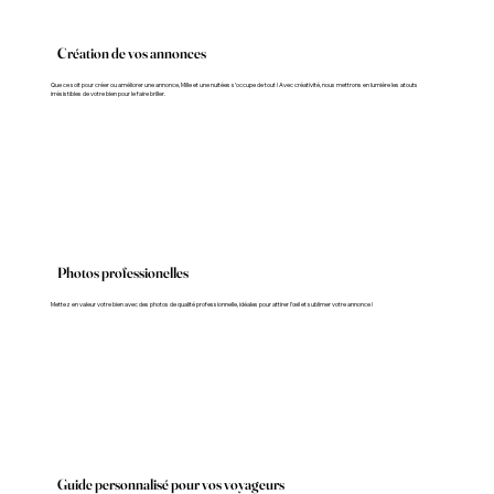
Création de vos annonces
Que ce soit pour créer ou améliorer une annonce, Mille et une nuitées s’occupe de tout ! Avec créativité, nous mettrons en lumière les atouts
irrésistibles de votre bien pour le faire briller.
Photos professionelles
Mettez en valeur votre bien avec des photos de qualité professionnelle, idéales pour attirer l’œil et sublimer votre annonce !
Guide personnalisé pour vos voyageurs