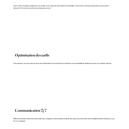
Nous créons un guide complet pour vos invités, avec toutes les informations essentielles : instructions d’arrivée, restaurants locaux, sites à
découvrir à Troyes et ses environs et bien plus encore !
Optimisation des tarifs
Nous ajustons vos prix selon la saison, les événements et le marché pour maximiser votre rentabilité et atteindre un taux d’occupation optimal.
Communication 7j/7
Mille et une nuitées répond aux demandes des voyageurs avant, pendant et après leur séjour, assurant ainsi une tranquillité d’esprit totale pour vous
et vos voyageurs.