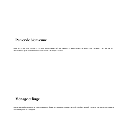
Panier de bienvenue
Nous proposons à vos voyageurs, un panier de bienvenue (thé, café, petites douceurs). Un petit geste pour qu’ils se sentent chez eux dès leur
arrivée. Parce qu’un accueil chaleureux est le début d’un séjour réussi !
Ménage et linge
Mille et une nuitées s'assure de vous garantir un ménage professionnel, un linge frais lavé, séché et repassé. Votre bien reste toujours soigné et
accueillant pour vos voyageurs.