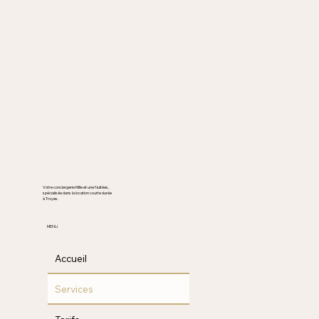
Votre conciergerie Mille et une Nuitées,
spécialisée dans la location courte durée
à Troyes.
MENU
Accueil
Services